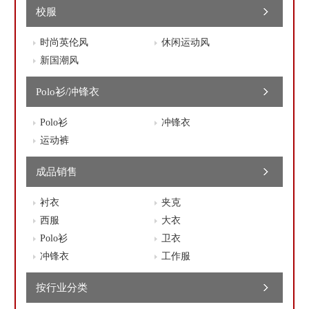
校服
时尚英伦风
休闲运动风
新国潮风
Polo衫/冲锋衣
Polo衫
冲锋衣
运动裤
成品销售
衬衣
夹克
西服
大衣
Polo衫
卫衣
冲锋衣
工作服
按行业分类