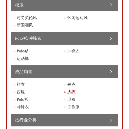
校服
时尚英伦风
休闲运动风
新国潮风
Polo衫/冲锋衣
Polo衫
冲锋衣
运动裤
成品销售
衬衣
夹克
西服
大衣
Polo衫
卫衣
冲锋衣
工作服
按行业分类