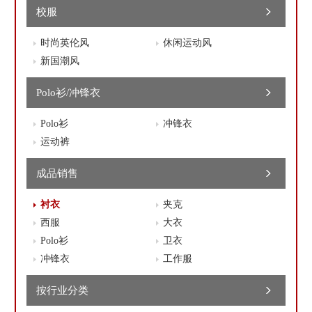
校服
时尚英伦风
休闲运动风
新国潮风
Polo衫/冲锋衣
Polo衫
冲锋衣
运动裤
成品销售
衬衣
夹克
西服
大衣
Polo衫
卫衣
冲锋衣
工作服
按行业分类