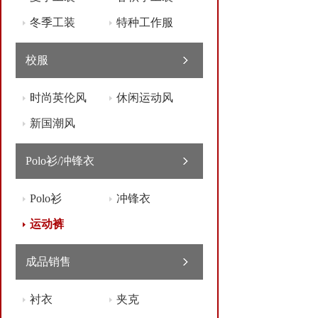
冬季工装
特种工作服
校服
时尚英伦风
休闲运动风
新国潮风
Polo衫/冲锋衣
Polo衫
冲锋衣
运动裤
成品销售
衬衣
夹克