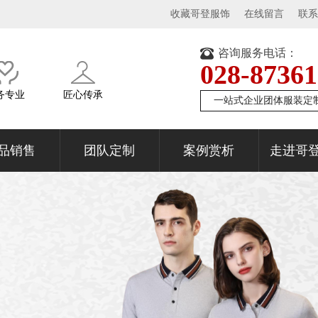
收藏哥登服饰
在线留言
联系
咨询服务电话：
028-8736
务专业
匠心传承
一站式企业团体服装定
品销售
团队定制
案例赏析
走进哥