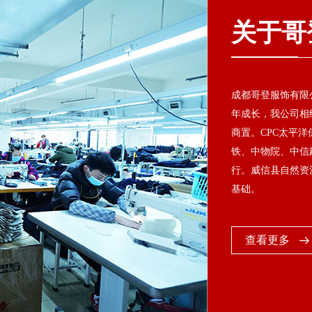
关于哥
成都哥登服饰有限公
年成长，我公司相继
商置。CPC太平
铁、中物院、中信
行。威信县自然资
基础。
查看更多