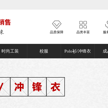
品质保障
品类丰富
服
时尚工装
校服
Polo衫/冲锋衣
成