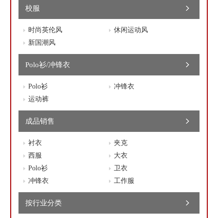
校服
时尚英伦风
休闲运动风
新国潮风
Polo衫/冲锋衣
Polo衫
冲锋衣
运动裤
成品销售
衬衣
夹克
西服
大衣
Polo衫
卫衣
冲锋衣
工作服
按行业分类