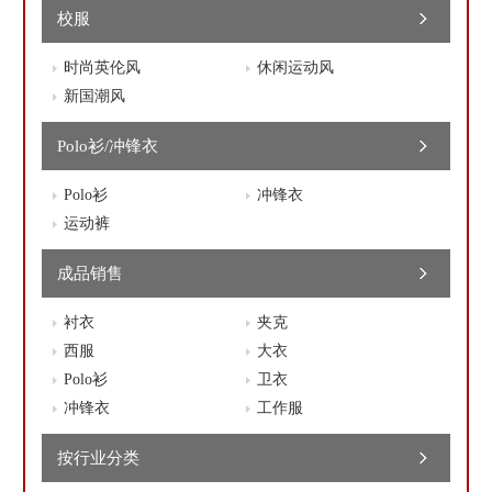
校服
时尚英伦风
休闲运动风
新国潮风
Polo衫/冲锋衣
Polo衫
冲锋衣
运动裤
成品销售
衬衣
夹克
西服
大衣
Polo衫
卫衣
冲锋衣
工作服
按行业分类