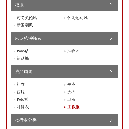
校服
时尚英伦风
休闲运动风
新国潮风
Polo衫/冲锋衣
Polo衫
冲锋衣
运动裤
成品销售
衬衣
夹克
西服
大衣
Polo衫
卫衣
冲锋衣
工作服
按行业分类