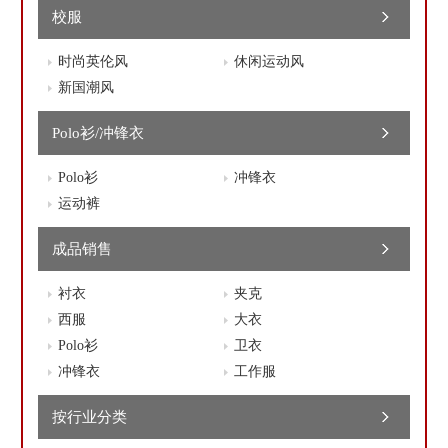
校服
时尚英伦风
休闲运动风
新国潮风
Polo衫/冲锋衣
Polo衫
冲锋衣
运动裤
成品销售
衬衣
夹克
西服
大衣
Polo衫
卫衣
冲锋衣
工作服
按行业分类