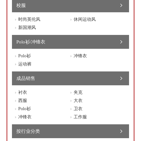
校服
时尚英伦风
休闲运动风
新国潮风
Polo衫/冲锋衣
Polo衫
冲锋衣
运动裤
成品销售
衬衣
夹克
西服
大衣
Polo衫
卫衣
冲锋衣
工作服
按行业分类