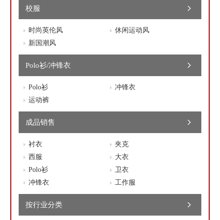
校服
时尚英伦风
休闲运动风
新国潮风
Polo衫/冲锋衣
Polo衫
冲锋衣
运动裤
成品销售
衬衣
夹克
西服
大衣
Polo衫
卫衣
冲锋衣
工作服
按行业分类