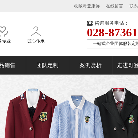
收藏哥登服饰
在线留言
联系
咨询服务电话：
028-8736
务专业
匠心传承
一站式企业团体服装定
品销售
团队定制
案例赏析
走进哥