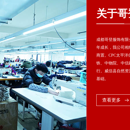
关于哥
成都哥登服饰有限公
年成长，我公司相继
商置。CPC太平
铁、中物院、中信
行。威信县自然资
基础。
查看更多