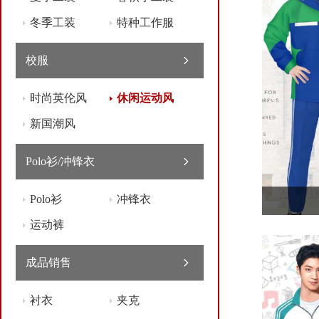
冬季工装
特种工作服
校服
时尚英伦风
休闲运动风
新国潮风
Polo衫/冲锋衣
Polo衫
冲锋衣
运动裤
成品销售
衬衣
夹克