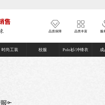
品质保障
品类丰富
服
时尚工装
校服
Polo衫/冲锋衣
成