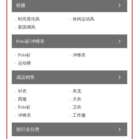
校服
时尚英伦风
休闲运动风
新国潮风
Polo衫/冲锋衣
Polo衫
冲锋衣
运动裤
成品销售
衬衣
夹克
西服
大衣
Polo衫
卫衣
冲锋衣
工作服
按行业分类