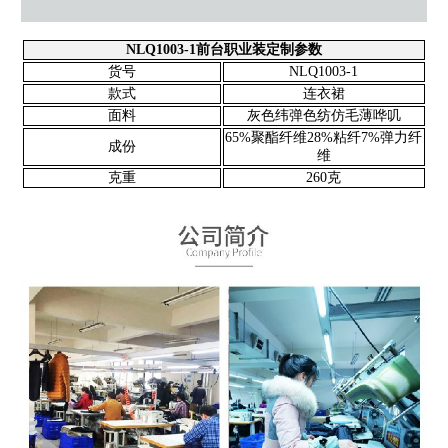
NLQ1003-1前台职业装定制参数
货号
NLQ1003-1
款式
连衣裙
面料
灰色纬弹色纺仿毛薄哗叽
65%聚酯纤维28%粘纤7%弹力纤
成份
维
克重
260克