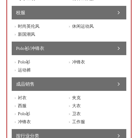
校服
时尚英伦风
休闲运动风
新国潮风
Polo衫/冲锋衣
Polo衫
冲锋衣
运动裤
成品销售
衬衣
夹克
西服
大衣
Polo衫
卫衣
冲锋衣
工作服
按行业分类