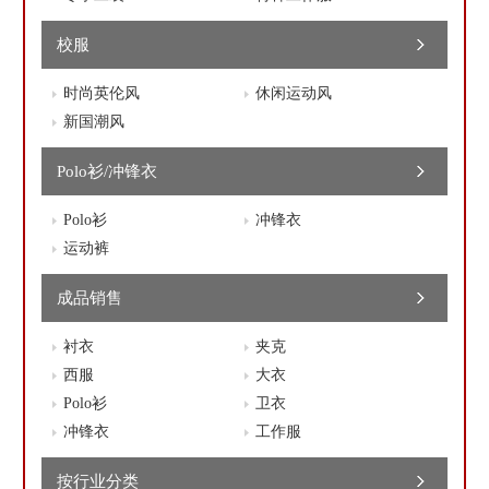
校服
时尚英伦风
休闲运动风
新国潮风
Polo衫/冲锋衣
Polo衫
冲锋衣
运动裤
成品销售
衬衣
夹克
西服
大衣
Polo衫
卫衣
冲锋衣
工作服
按行业分类