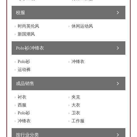
校服
时尚英伦风
休闲运动风
新国潮风
Polo衫/冲锋衣
Polo衫
冲锋衣
运动裤
成品销售
衬衣
夹克
西服
大衣
Polo衫
卫衣
冲锋衣
工作服
按行业分类