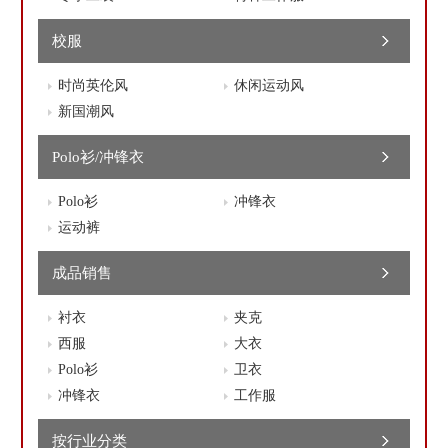
校服
时尚英伦风
休闲运动风
新国潮风
Polo衫/冲锋衣
Polo衫
冲锋衣
运动裤
成品销售
衬衣
夹克
西服
大衣
Polo衫
卫衣
冲锋衣
工作服
按行业分类