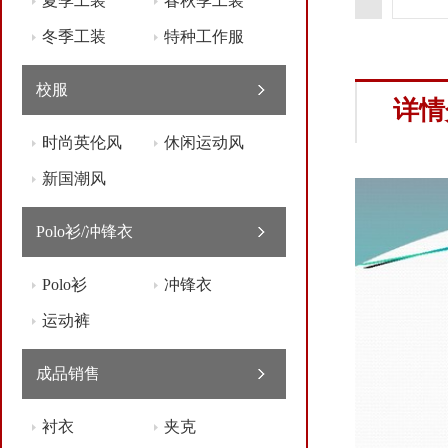
夏季工装
春秋季工装
冬季工装
特种工作服
校服
详情
时尚英伦风
休闲运动风
新国潮风
Polo衫/冲锋衣
Polo衫
冲锋衣
运动裤
成品销售
衬衣
夹克