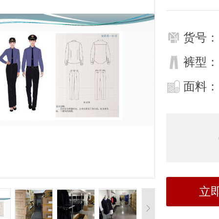
货号：
裤型：
面料：
立