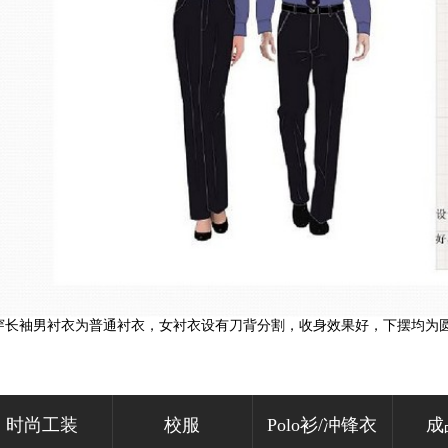
穿长袖男衬衣为普通衬衣，女衬衣设有刀背分割，收身效果好，下摆均为
时尚工装
校服
Polo衫/冲锋衣
成