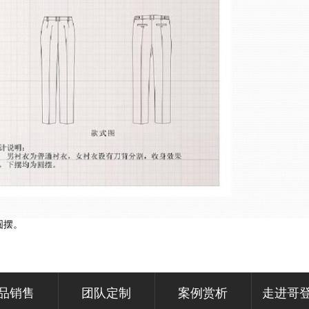
圆摆。
品销售
团队定制
案例赏析
走进哥