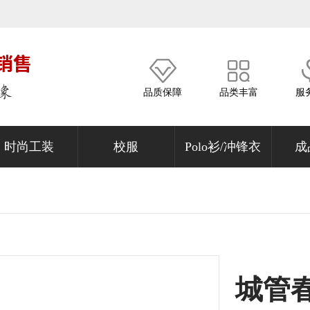
品质保障
品类丰富
服
时尚工装
校服
Polo衫/冲锋衣
成
城管