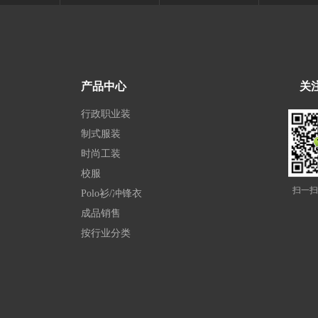
产品中心
关
行政职业装
制式服装
时尚工装
校服
扫一扫
Polo衫/冲锋衣
成品销售
按行业分类